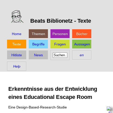
Beats Biblionetz -
Texte
Home
Themen
Personen
Bücher
Texte
Begriffe
Fragen
Aussagen
Hitliste
News
en
Help
Erkenntnisse aus der Entwicklung
eines Educational Escape Room
Eine Design-Based-Research-Studie