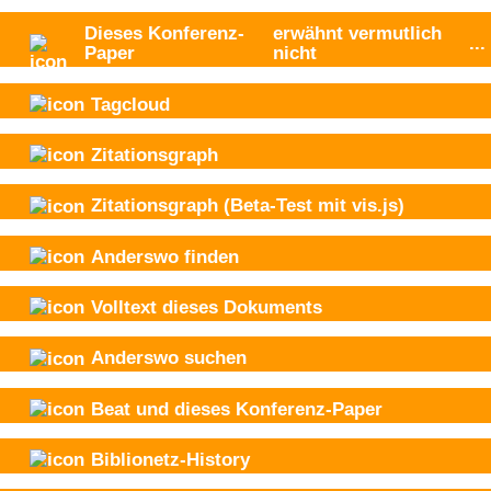
Dieses Konferenz-
erwähnt vermutlich
...
Paper
nicht
Tagcloud
Zitationsgraph
Zitationsgraph
(Beta-Test mit vis.js)
Anderswo finden
Volltext dieses Dokuments
Anderswo suchen
Beat und
dieses Konferenz-Paper
Biblionetz-History