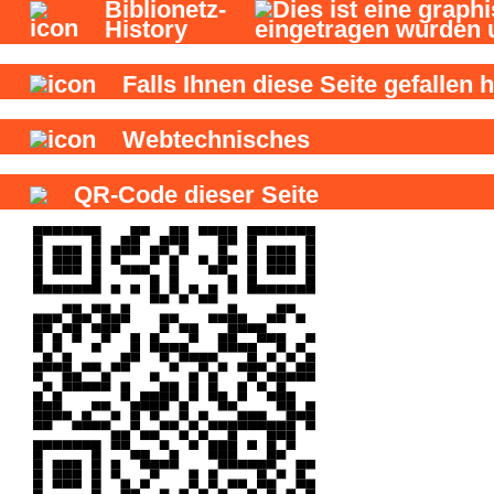
Biblionetz-
History
Falls Ihnen diese Seite gefallen h
Webtechnisches
QR-Code dieser Seite