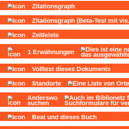
Zitationsgraph
Zitationsgraph
(Beta-Test mit vis.
Zeitleiste
1
Erwähnungen
Volltext dieses Dokuments
Standorte
Anderswo
suchen
Beat und
dieses Buch