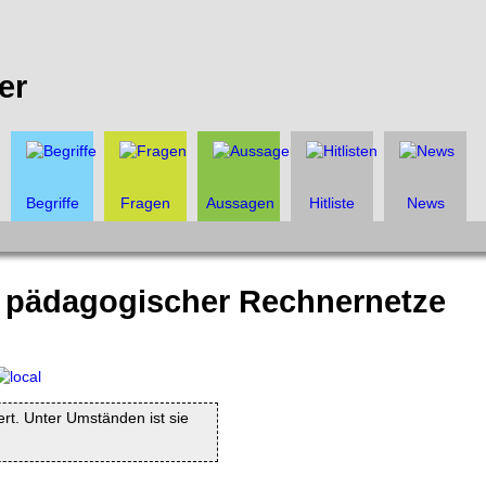
er
Begriffe
Fragen
Aussagen
Hitliste
News
d pädagogischer Rechnernetze
iert. Unter Umständen ist sie