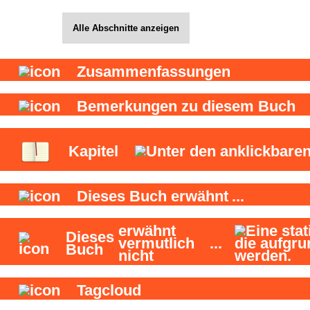
Alle Abschnitte anzeigen
Zusammenfassungen
Bemerkungen zu diesem Buch
Kapitel
Dieses Buch
erwähnt
...
erwähnt
Dieses
vermutlich
...
Buch
nicht
Tagcloud