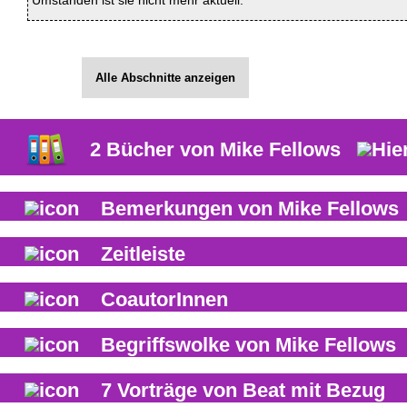
Umständen ist sie nicht mehr aktuell.
Alle Abschnitte anzeigen
2
Bücher von
Mike Fellows
Bemerkungen von
Mike Fellows
Zeitleiste
CoautorInnen
Begriffswolke von
Mike Fellows
7
Vorträge von Beat mit Bezug