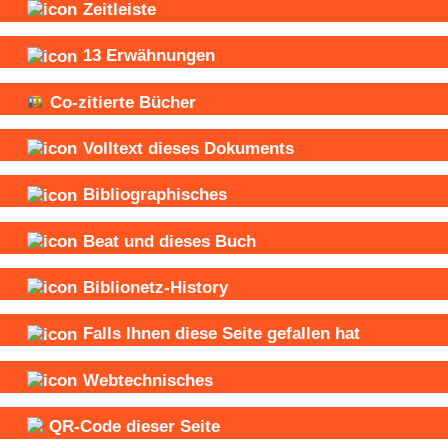
Zeitleiste
13
Erwähnungen
Co-zitierte Bücher
Volltext dieses Dokuments
Bibliographisches
Beat und
dieses Buch
Biblionetz-History
Falls Ihnen diese Seite gefallen hat
Webtechnisches
QR-Code dieser Seite