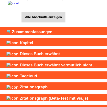
Alle Abschnitte anzeigen
Zusammenfassungen
Kapitel
Dieses Buch
erwähnt
...
Dieses Buch
erwähnt vermutlich nicht
...
Tagcloud
Zitationsgraph
Zitationsgraph
(Beta-Test mit vis.js)