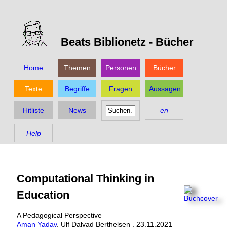
Beats Biblionetz -
Bücher
Home
Themen
Personen
Bücher
Texte
Begriffe
Fragen
Aussagen
Hitliste
News
en
Help
Computational Thinking in
Education
A Pedagogical Perspective
Aman Yadav
,
Ulf Dalvad Berthelsen
,
23.11.2021