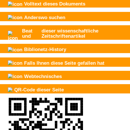
Volltext dieses Dokuments
Anderswo suchen
Beat
dieser wissenschaftliche
und
Zeitschriftenartikel
Biblionetz-History
Falls Ihnen diese Seite gefallen hat
Webtechnisches
QR-Code dieser Seite