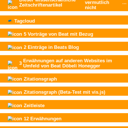
vermutlich
...
Zeitschriftenartikel
nicht
Tagcloud
5
Vorträge von Beat mit Bezug
2
Einträge in Beats Blog
Erwähnungen auf anderen Websites im
3
Umfeld von Beat Döbeli Honegger
Zitationsgraph
Zitationsgraph
(Beta-Test mit vis.js)
Zeitleiste
12
Erwähnungen