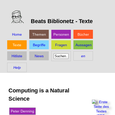
Beats Biblionetz -
Texte
Home
Themen
Personen
Bücher
Texte
Begriffe
Fragen
Aussagen
Hitliste
News
en
Help
Computing is a Natural
Science
Peter Denning