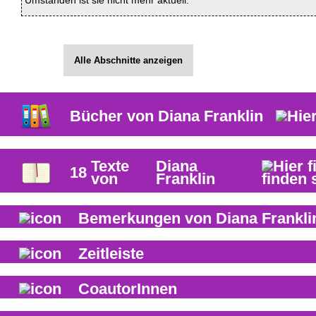
Umständen ist sie nicht mehr aktuell.
Alle Abschnitte anzeigen
Bücher von
Diana Franklin
Texte
Diana
18
von
Franklin
Bemerkungen von
Diana Frankli
Zeitleiste
CoautorInnen