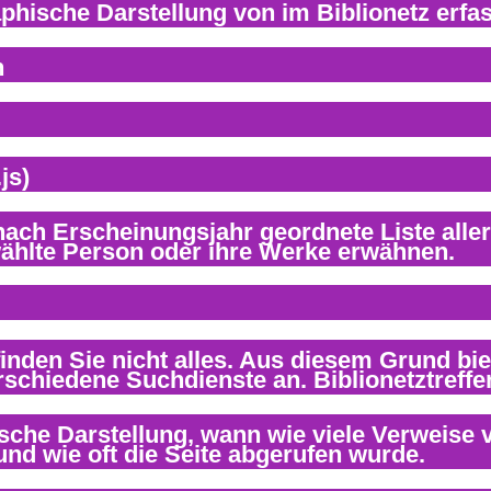
n
js)