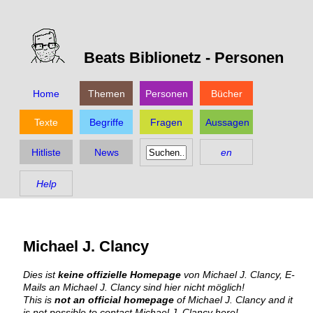
Beats Biblionetz -
Personen
Home
Themen
Personen
Bücher
Texte
Begriffe
Fragen
Aussagen
Hitliste
News
en
Help
Michael J. Clancy
Dies ist
keine offizielle Homepage
von Michael J. Clancy, E-
Mails an Michael J. Clancy sind hier nicht möglich!
This is
not an official homepage
of Michael J. Clancy and it
is not possible to contact Michael J. Clancy here!