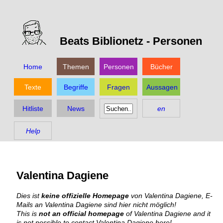
Beats Biblionetz -
Personen
Home
Themen
Personen
Bücher
Texte
Begriffe
Fragen
Aussagen
Hitliste
News
en
Help
Valentina Dagiene
Dies ist
keine offizielle Homepage
von Valentina Dagiene, E-
Mails an Valentina Dagiene sind hier nicht möglich!
This is
not an official homepage
of Valentina Dagiene and it
is not possible to contact Valentina Dagiene here!