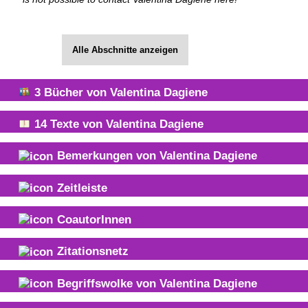
Alle Abschnitte anzeigen
3
Bücher von
Valentina Dagiene
14
Texte von
Valentina Dagiene
Bemerkungen von
Valentina Dagiene
Zeitleiste
CoautorInnen
Zitationsnetz
Begriffswolke von
Valentina Dagiene