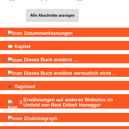
Alle Abschnitte anzeigen
Zusammenfassungen
Kapitel
Dieses Buch
erwähnt
...
Dieses Buch
erwähnt vermutlich nicht
...
Tagcloud
Erwähnungen auf anderen Websites im
3
Umfeld von Beat Döbeli Honegger
Zitationsgraph