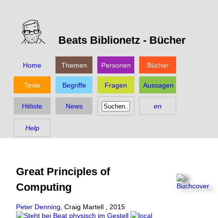
Beats Biblionetz -
Bücher
Home
Themen
Personen
Bücher
Texte
Begriffe
Fragen
Aussagen
Hitliste
News
en
Help
Great Principles of
Computing
Peter Denning
,
Craig Martell
,
2015