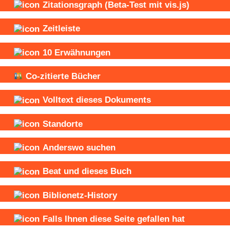
Zitationsgraph
(Beta-Test mit vis.js)
Zeitleiste
10
Erwähnungen
Co-zitierte Bücher
Volltext dieses Dokuments
Standorte
Anderswo suchen
Beat und
dieses Buch
Biblionetz-History
Falls Ihnen diese Seite gefallen hat