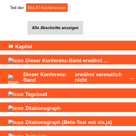
Teil der
DeLFI-Konferenzen
Alle Abschnitte anzeigen
Kapitel
Dieser Konferenz-Band
erwähnt
...
Dieser Konferenz-
erwähnt vermutlich
...
Band
nicht
Tagcloud
Zitationsgraph
Zitationsgraph
(Beta-Test mit vis.js)