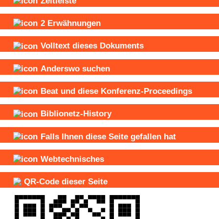
Zeitleiste
2
Erwähnungen
Volltext dieses Dokuments
Anderswo suchen
Beat und
diese Konferenz-Proceedings
Biblionetz-History
Falls Ihnen diese Seite gefallen hat
Webtechnisches
QR-Code dieser Seite