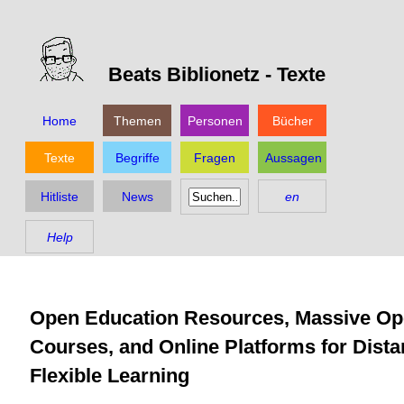
Beats Biblionetz -
Texte
Home
Themen
Personen
Bücher
Texte
Begriffe
Fragen
Aussagen
Hitliste
News
en
Help
Open Education Resources, Massive Op
Courses, and Online Platforms for Dist
Flexible Learning