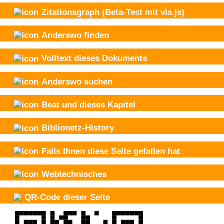
Zitationsgraph
(Beta-Test mit vis.js)
Anderswo finden
Volltext dieses Dokuments
Anderswo suchen
Beat und
dieses Kapitel
Biblionetz-History
Falls Ihnen diese Seite gefallen hat
Webtechnisches
QR-Code dieser Seite