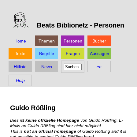
Beats Biblionetz -
Personen
Home
Themen
Personen
Bücher
Texte
Begriffe
Fragen
Aussagen
Hitliste
News
en
Help
Guido Rößling
Dies ist
keine offizielle Homepage
von Guido Rößling, E-
Mails an Guido Rößling sind hier nicht möglich!
This is
not an official homepage
of Guido Rößling and it is
not possible to contact Guido Rößling here!