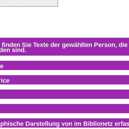
ce
ice