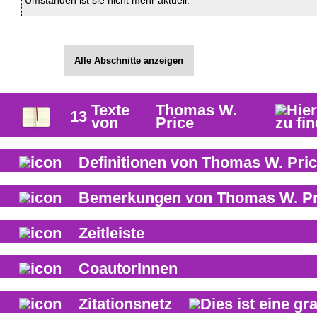
Umständen ist sie nicht mehr aktuell.
Alle Abschnitte anzeigen
Texte
Thomas W.
13
von
Price
Definitionen von
Thomas W. Pri
Bemerkungen von
Thomas W. Pr
Zeitleiste
CoautorInnen
Zitationsnetz