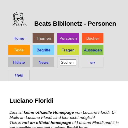
Beats Biblionetz -
Personen
Home
Themen
Personen
Bücher
Texte
Begriffe
Fragen
Aussagen
Hitliste
News
en
Help
Luciano Floridi
Dies ist
keine offizielle Homepage
von Luciano Floridi, E-
Mails an Luciano Floridi sind hier nicht möglich!
This is
not an official homepage
of Luciano Floridi and it is
not possible to contact Luciano Floridi here!