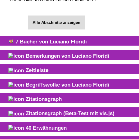
Alle Abschnitte anzeigen
7
Bücher von
Luciano Floridi
Bemerkungen von
Luciano Floridi
Zeitleiste
Begriffswolke von
Luciano Floridi
Zitationsgraph
Zitationsgraph
(Beta-Test mit vis.js)
40
Erwähnungen