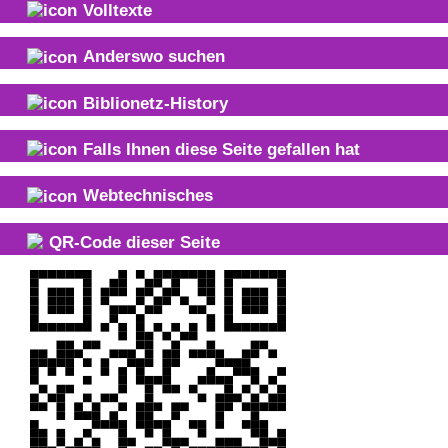
Volltexte
Anderswo suchen
Biblionetz-History
Falls Ihnen diese Seite gefallen hat
Webtechnisches
QR-Code dieser Seite