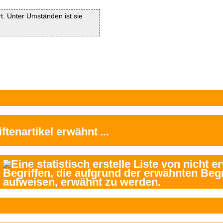
rt. Unter Umständen ist sie
ftenartikel
erwähnt
...