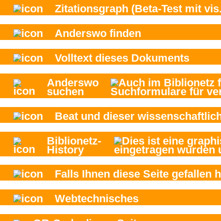
Zitationsgraph
(Beta-Test mit vis.
Anderswo finden
Volltext dieses Dokuments
Anderswo
suchen
Beat und
dieser wissenschaftlich
Biblionetz-
History
Falls Ihnen diese Seite gefallen h
Webtechnisches