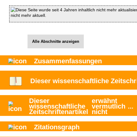
Diese Seite wurde seit 4 Jahren inhaltlich nicht mehr aktualisie
nicht mehr aktuell.
Alle Abschnitte anzeigen
Zusammenfassungen
Dieser wissenschaftliche Zeitschri
Dieser
erwähnt
wissenschaftliche
vermutlich
...
Zeitschriftenartikel
nicht
Zitationsgraph