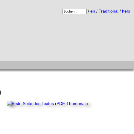
/
en
/
Traditional
/
help
n