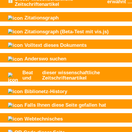
erwähnt
...
Zeitschriftenartikel
Zitationsgraph
Zitationsgraph
(Beta-Test mit vis.js)
Volltext dieses Dokuments
Anderswo suchen
Beat
dieser wissenschaftliche
und
Zeitschriftenartikel
Biblionetz-History
Falls Ihnen diese Seite gefallen hat
Webtechnisches