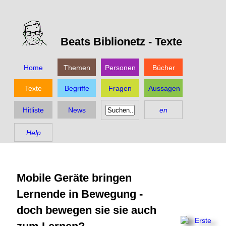
Beats Biblionetz -
Texte
Home
Themen
Personen
Bücher
Texte
Begriffe
Fragen
Aussagen
Hitliste
News
en
Help
Mobile Geräte bringen
Lernende in Bewegung -
doch bewegen sie sie auch