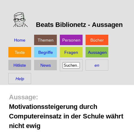
Beats Biblionetz -
Aussagen
Home
Themen
Personen
Bücher
Texte
Begriffe
Fragen
Aussagen
Hitliste
News
en
Help
Motivationssteigerung durch
Computereinsatz in der Schule währt
nicht ewig