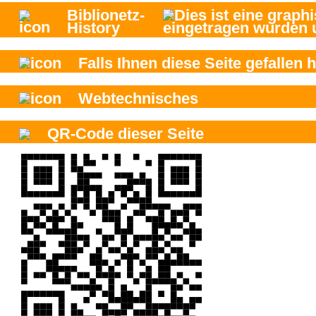
Biblionetz-
History
Falls Ihnen diese Seite gefallen h
Webtechnisches
QR-Code dieser Seite