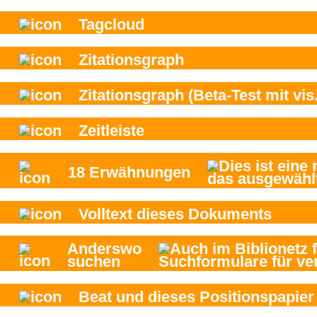
Tagcloud
Zitationsgraph
Zitationsgraph
(Beta-Test mit vis.
Zeitleiste
18
Erwähnungen
Volltext dieses Dokuments
Anderswo
suchen
Beat und
dieses Positionspapier