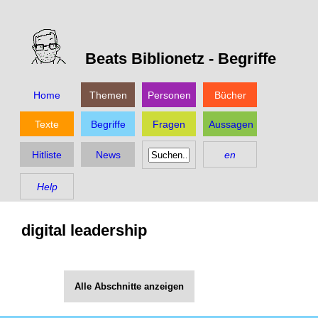
Beats Biblionetz -
Begriffe
Home
Themen
Personen
Bücher
Texte
Begriffe
Fragen
Aussagen
Hitliste
News
en
Help
digital leadership
Alle Abschnitte anzeigen