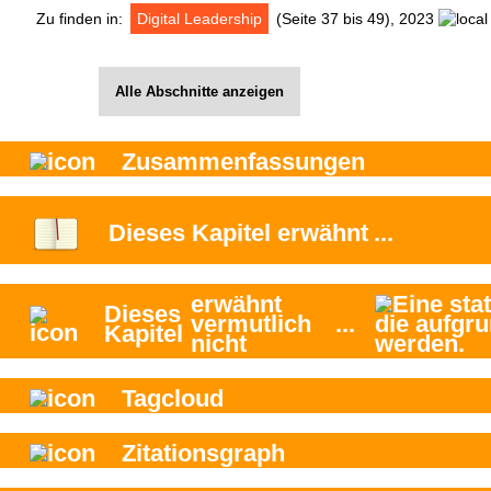
Zu finden in:
Digital Leadership
(Seite 37 bis 49), 2023
Alle Abschnitte anzeigen
Zusammenfassungen
Dieses Kapitel
erwähnt
...
erwähnt
Dieses
vermutlich
...
Kapitel
nicht
Tagcloud
Zitationsgraph