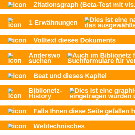
Zitationsgraph
(Beta-Test mit vis.
1
Erwähnungen
Volltext dieses Dokuments
Anderswo
suchen
Beat und
dieses Kapitel
Biblionetz-
History
Falls Ihnen diese Seite gefallen h
Webtechnisches