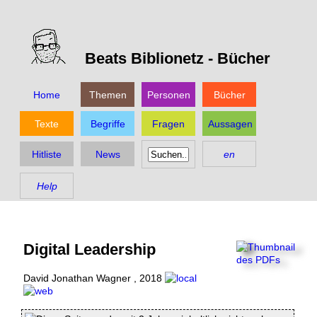
Beats Biblionetz -
Bücher
Home
Themen
Personen
Bücher
Texte
Begriffe
Fragen
Aussagen
Hitliste
News
en
Help
Digital Leadership
David Jonathan Wagner
,
2018