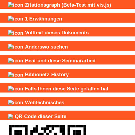
Zitationsgraph
(Beta-Test mit vis.js)
1
Erwähnungen
Volltext dieses Dokuments
Anderswo suchen
Beat und
diese Seminararbeit
Biblionetz-History
Falls Ihnen diese Seite gefallen hat
Webtechnisches
QR-Code dieser Seite