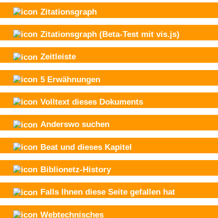
Zitationsgraph
Zitationsgraph
(Beta-Test mit vis.js)
Zeitleiste
5
Erwähnungen
Volltext dieses Dokuments
Anderswo suchen
Beat und
dieses Kapitel
Biblionetz-History
Falls Ihnen diese Seite gefallen hat
Webtechnisches