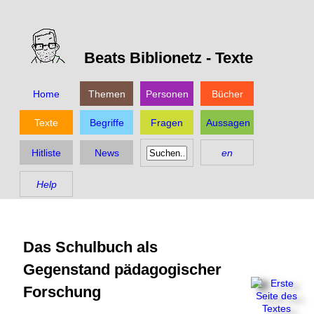
Beats Biblionetz -
Texte
Home
Themen
Personen
Bücher
Texte
Begriffe
Fragen
Aussagen
Hitliste
News
en
Help
Das Schulbuch als
Gegenstand pädagogischer
Forschung