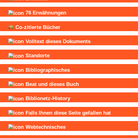
76
Erwähnungen
Co-zitierte Bücher
Volltext dieses Dokuments
Standorte
Bibliographisches
Beat und
dieses Buch
Biblionetz-History
Falls Ihnen diese Seite gefallen hat
Webtechnisches