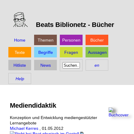
Beats Biblionetz -
Bücher
Home
Themen
Personen
Bücher
Texte
Begriffe
Fragen
Aussagen
Hitliste
News
en
Help
Mediendidaktik
Konzeption und Entwicklung mediengestützter
Lernangebote
Michael Kerres
,
01.05.2012