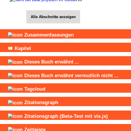
Alle Abschnitte anzeigen
Zusammenfassungen
Kapitel
Dieses Buch
erwähnt
...
Dieses Buch
erwähnt vermutlich nicht
...
Tagcloud
Zitationsgraph
Zitationsgraph
(Beta-Test mit vis.js)
Zeitleiste