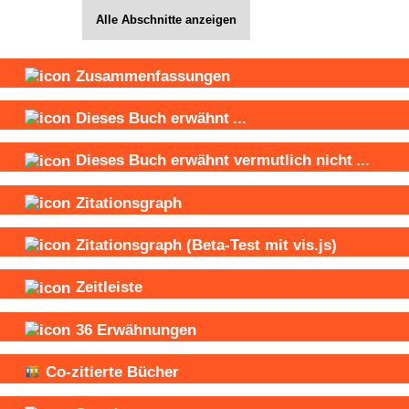
Alle Abschnitte anzeigen
Zusammenfassungen
Dieses Buch
erwähnt
...
Dieses Buch
erwähnt vermutlich nicht
...
Zitationsgraph
Zitationsgraph
(Beta-Test mit vis.js)
Zeitleiste
36
Erwähnungen
Co-zitierte Bücher