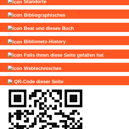
Standorte
Bibliographisches
Beat und
dieses Buch
Biblionetz-History
Falls Ihnen diese Seite gefallen hat
Webtechnisches
QR-Code dieser Seite