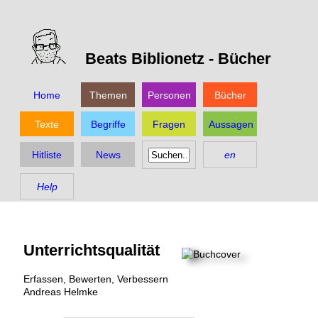
Beats Biblionetz -
Bücher
Home
Themen
Personen
Bücher
Texte
Begriffe
Fragen
Aussagen
Hitliste
News
en
Help
Unterrichtsqualität
Erfassen, Bewerten, Verbessern
Andreas Helmke