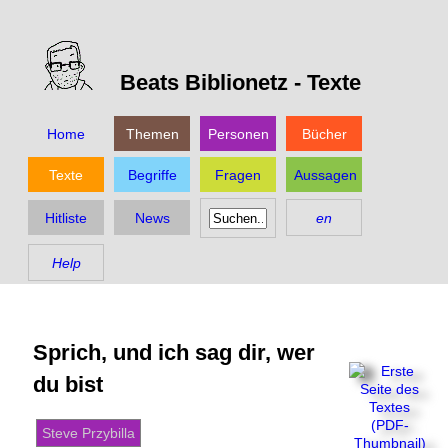
Beats Biblionetz -
Texte
Home
Themen
Personen
Bücher
Texte
Begriffe
Fragen
Aussagen
Hitliste
News
en
Help
Sprich, und ich sag dir, wer
du bist
Steve Przybilla