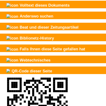
Volltext dieses Dokuments
Anderswo suchen
Beat und
dieser Zeitungsartikel
Biblionetz-History
Falls Ihnen diese Seite gefallen hat
Webtechnisches
QR-Code dieser Seite