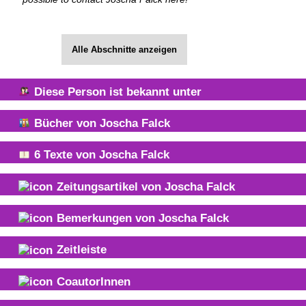
Alle Abschnitte anzeigen
Diese Person ist bekannt unter
Bücher von
Joscha Falck
6
Texte von
Joscha Falck
Zeitungsartikel von
Joscha Falck
Bemerkungen von
Joscha Falck
Zeitleiste
CoautorInnen