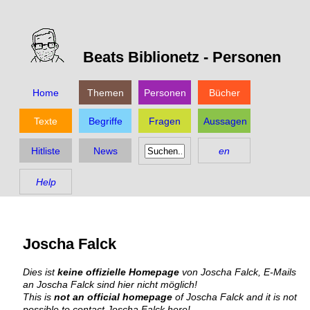
Beats Biblionetz -
Personen
Home
Themen
Personen
Bücher
Texte
Begriffe
Fragen
Aussagen
Hitliste
News
en
Help
Joscha Falck
Dies ist
keine offizielle Homepage
von Joscha Falck, E-Mails
an Joscha Falck sind hier nicht möglich!
This is
not an official homepage
of Joscha Falck and it is not
possible to contact Joscha Falck here!