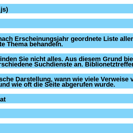
js)
at