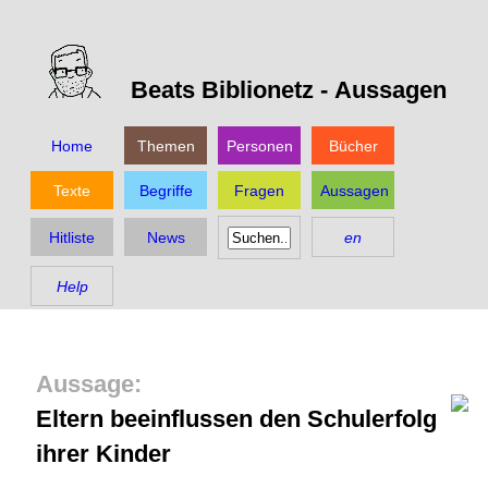
Beats Biblionetz -
Aussagen
Home
Themen
Personen
Bücher
Texte
Begriffe
Fragen
Aussagen
Hitliste
News
en
Help
Eltern beeinflussen den Schulerfolg
ihrer Kinder