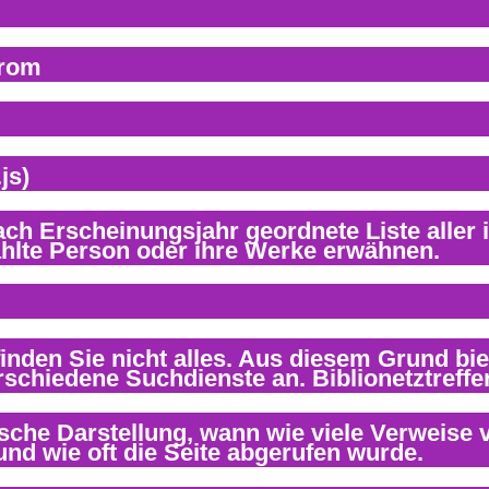
trom
js)