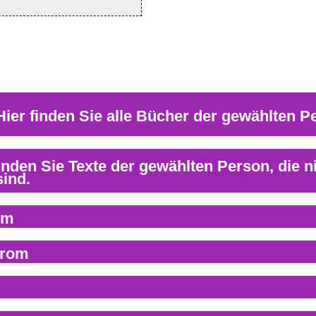
om
trom