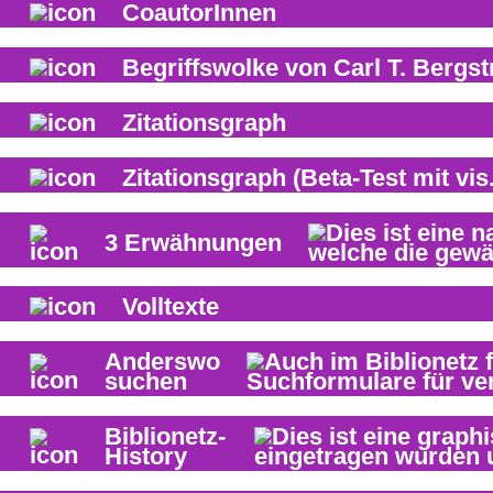
CoautorInnen
Begriffswolke von
Carl T. Bergs
Zitationsgraph
Zitationsgraph
(Beta-Test mit vis.
3
Erwähnungen
Volltexte
Anderswo
suchen
Biblionetz-
History