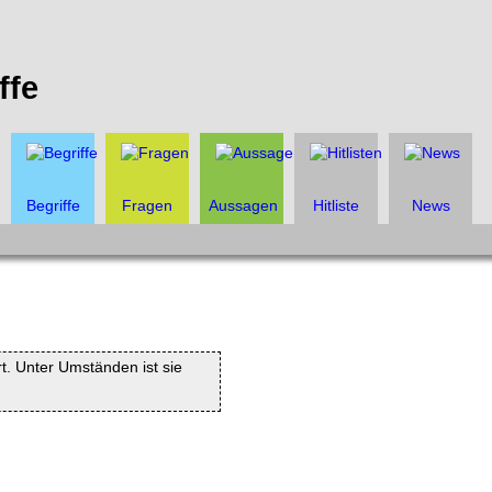
ffe
Begriffe
Fragen
Aussagen
Hitliste
News
rt. Unter Umständen ist sie