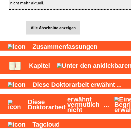
nicht mehr aktuell.
Alle Abschnitte anzeigen
Zusammenfassungen
Kapitel
Diese Doktorarbeit
erwähnt
...
erwähnt
Diese
vermutlich
...
Doktorarbeit
nicht
Tagcloud