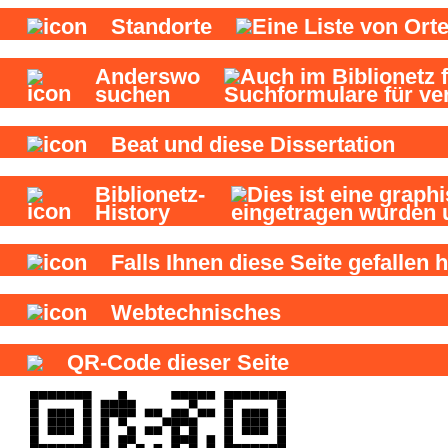
Standorte
Anderswo
suchen
Beat und
diese Dissertation
Biblionetz-
History
Falls Ihnen diese Seite gefallen h
Webtechnisches
QR-Code dieser Seite