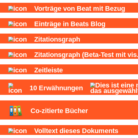
Vorträge von Beat mit Bezug
Einträge in Beats Blog
Zitationsgraph
Zitationsgraph
(Beta-Test mit vis.
Zeitleiste
10
Erwähnungen
Co-zitierte Bücher
Volltext dieses Dokuments