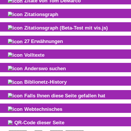
Zitate von
Tom DeMarco
Zitationsgraph
Zitationsgraph
(Beta-Test mit vis.js)
27
Erwähnungen
Volltexte
Anderswo suchen
Biblionetz-History
Falls Ihnen diese Seite gefallen hat
Webtechnisches
QR-Code dieser Seite