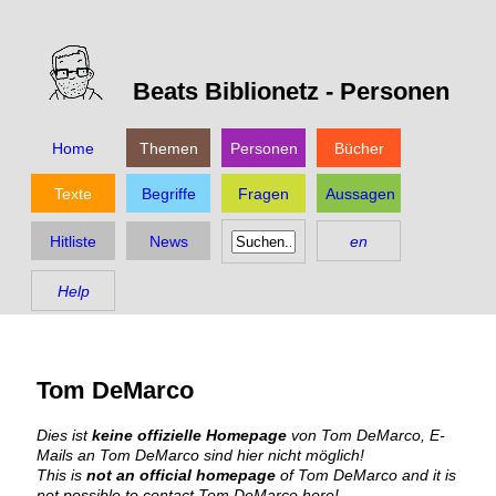
Beats Biblionetz -
Personen
Home
Themen
Personen
Bücher
Texte
Begriffe
Fragen
Aussagen
Hitliste
News
en
Help
Tom DeMarco
Dies ist
keine offizielle Homepage
von Tom DeMarco, E-
Mails an Tom DeMarco sind hier nicht möglich!
This is
not an official homepage
of Tom DeMarco and it is
not possible to contact Tom DeMarco here!