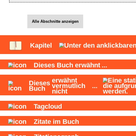
Alle Abschnitte anzeigen
Kapitel
Dieses Buch
erwähnt
...
erwähnt
Dieses
vermutlich
...
Buch
nicht
Tagcloud
Zitate im Buch