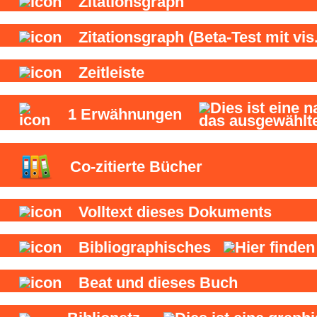
Zitationsgraph
Zitationsgraph
(Beta-Test mit vis.
Zeitleiste
1
Erwähnungen
Co-zitierte Bücher
Volltext dieses Dokuments
Bibliographisches
Beat und
dieses Buch