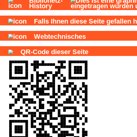
Biblionetz-
History
Falls Ihnen diese Seite gefallen h
Webtechnisches
QR-Code dieser Seite