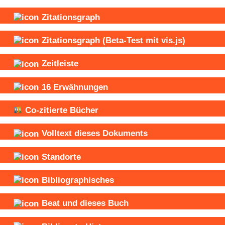
Zitationsgraph
Zitationsgraph
(Beta-Test mit vis.js)
Zeitleiste
16
Erwähnungen
Co-zitierte Bücher
Volltext dieses Dokuments
Standorte
Bibliographisches
Beat und
dieses Buch