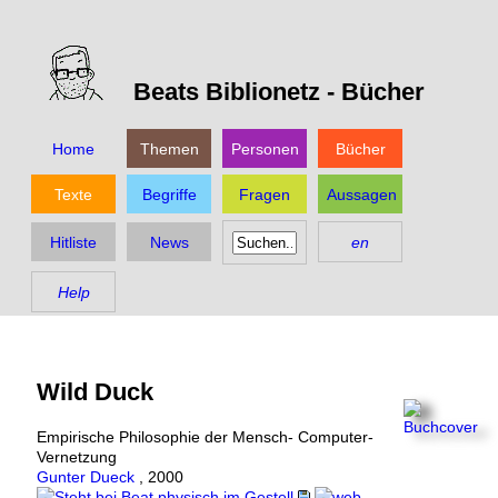
Beats Biblionetz -
Bücher
Home
Themen
Personen
Bücher
Texte
Begriffe
Fragen
Aussagen
Hitliste
News
en
Help
Wild Duck
Empirische Philosophie der Mensch- Computer-
Vernetzung
Gunter Dueck
,
2000