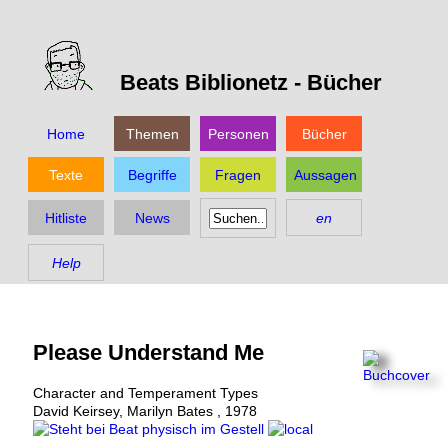
Beats Biblionetz -
Bücher
Home
Themen
Personen
Bücher
Texte
Begriffe
Fragen
Aussagen
Hitliste
News
en
Help
Please Understand Me
Character and Temperament Types
David Keirsey
,
Marilyn Bates
,
1978