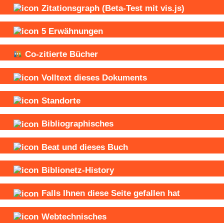
Zitationsgraph
(Beta-Test mit vis.js)
5
Erwähnungen
Co-zitierte Bücher
Volltext dieses Dokuments
Standorte
Bibliographisches
Beat und
dieses Buch
Biblionetz-History
Falls Ihnen diese Seite gefallen hat
Webtechnisches