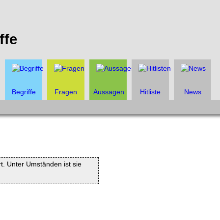
ffe
Begriffe
Fragen
Aussagen
Hitliste
News
rt. Unter Umständen ist sie