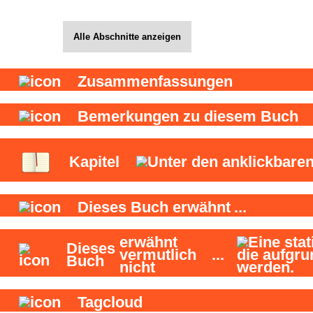
Alle Abschnitte anzeigen
Zusammenfassungen
Bemerkungen zu diesem Buch
Kapitel
Dieses Buch
erwähnt
...
erwähnt
Dieses
vermutlich
...
Buch
nicht
Tagcloud