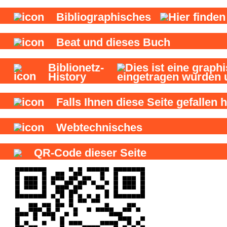
Bibliographisches
Beat und
dieses Buch
Biblionetz-
History
Falls Ihnen diese Seite gefallen h
Webtechnisches
QR-Code dieser Seite