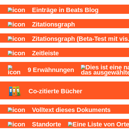
Einträge in Beats Blog
Zitationsgraph
Zitationsgraph
(Beta-Test mit vis.
Zeitleiste
9
Erwähnungen
Co-zitierte Bücher
Volltext dieses Dokuments
Standorte