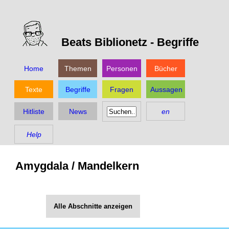
Beats Biblionetz -
Begriffe
Home
Themen
Personen
Bücher
Texte
Begriffe
Fragen
Aussagen
Hitliste
News
en
Help
Amygdala / Mandelkern
Alle Abschnitte anzeigen