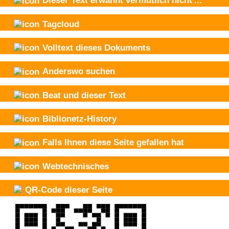
Dieser Text
erwähnt vermutlich nicht
...
Tagcloud
Volltext dieses Dokuments
Anderswo suchen
Beat und
dieser Text
Biblionetz-History
Falls Ihnen diese Seite gefallen hat
Webtechnisches
QR-Code dieser Seite