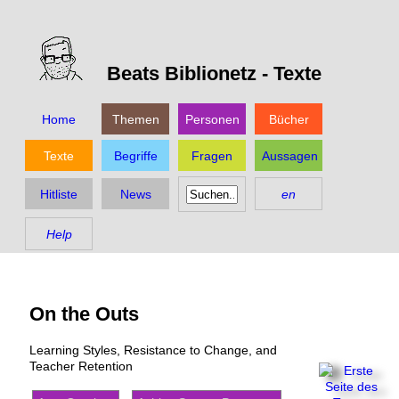
Beats Biblionetz -
Texte
Home
Themen
Personen
Bücher
Texte
Begriffe
Fragen
Aussagen
Hitliste
News
en
Help
On the Outs
Learning Styles, Resistance to Change, and
Teacher Retention