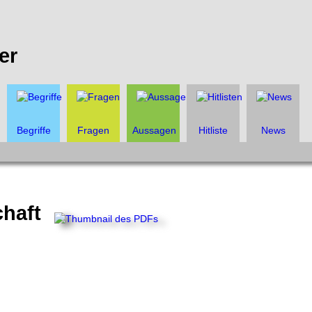
er
Begriffe
Fragen
Aussagen
Hitliste
News
chaft