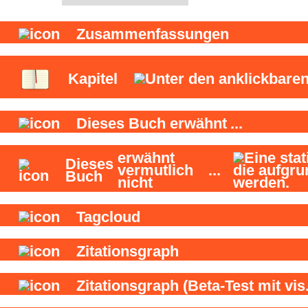
Zusammenfassungen
Kapitel
Dieses Buch
erwähnt
...
erwähnt
Dieses
vermutlich
...
Buch
nicht
Tagcloud
Zitationsgraph
Zitationsgraph
(Beta-Test mit vis.