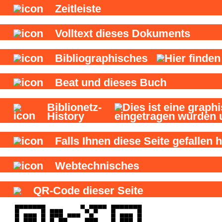
Zeitleiste
Volltext dieses Dokuments
Bibliographisches
Beat und
dieses Buch
Biblionetz-
History
Falls Ihnen diese Seite gefallen h
Webtechnisches
QR-Code dieser Seite