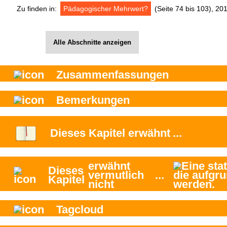
Zu finden in:
Pädagogischer Mehrwert?
(Seite 74 bis 103), 20
Alle Abschnitte anzeigen
Zusammenfassungen
Bemerkungen
Dieses Kapitel
erwähnt
...
erwähnt
Dieses
vermutlich
...
Kapitel
nicht
Tagcloud