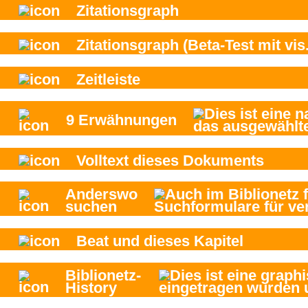
Zitationsgraph
Zitationsgraph
(Beta-Test mit vis.
Zeitleiste
9
Erwähnungen
Volltext dieses Dokuments
Anderswo
suchen
Beat und
dieses Kapitel
Biblionetz-
History