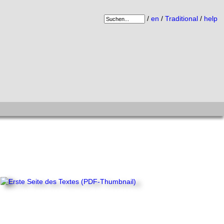
/
en
/
Traditional
/
help