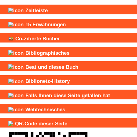
Zeitleiste
15
Erwähnungen
Co-zitierte Bücher
Bibliographisches
Beat und
dieses Buch
Biblionetz-History
Falls Ihnen diese Seite gefallen hat
Webtechnisches
QR-Code dieser Seite