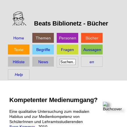
Beats Biblionetz -
Bücher
Home
Themen
Personen
Bücher
Texte
Begriffe
Fragen
Aussagen
Hitliste
News
en
Help
Kompetenter Medienumgang?
Eine qualitative Untersuchung zum medialen
Habitus und zur Medienkompetenz von
SchülerInnen und Lehramtsstudierenden
Sven Kommer
,
2010