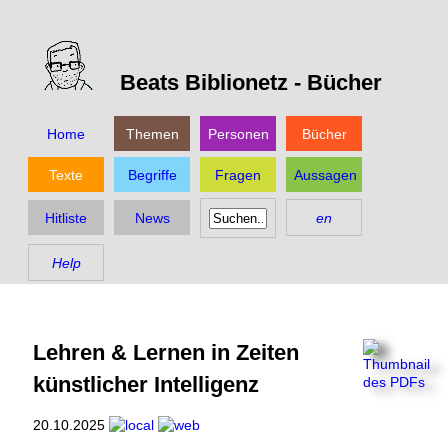
Beats Biblionetz -
Bücher
Home
Themen
Personen
Bücher
Texte
Begriffe
Fragen
Aussagen
Hitliste
News
en
Help
Lehren & Lernen in Zeiten
künstlicher Intelligenz
20.10.2025