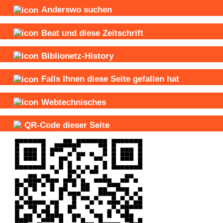
Anderswo suchen
Beat und
diese Zeitschrift
Biblionetz-History
Falls Ihnen diese Seite gefallen hat
Webtechnisches
QR-Code dieser Seite