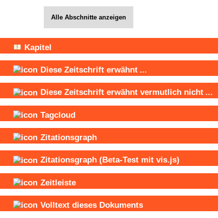
Alle Abschnitte anzeigen
Kapitel
Diese Zeitschrift
erwähnt
...
Diese Zeitschrift
erwähnt vermutlich nicht
...
Tagcloud
Zitationsgraph
Zitationsgraph
(Beta-Test mit vis.js)
Zeitleiste
Volltext dieses Dokuments