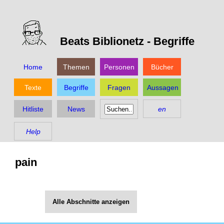
Beats Biblionetz -
Begriffe
Home
Themen
Personen
Bücher
Texte
Begriffe
Fragen
Aussagen
Hitliste
News
en
Help
pain
Alle Abschnitte anzeigen