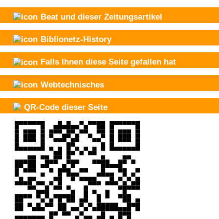
Beat und
dieser Zeitungsartikel
Biblionetz-History
Falls Ihnen diese Seite gefallen hat
Webtechnisches
QR-Code dieser Seite