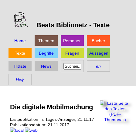
Beats Biblionetz -
Texte
Home
Themen
Personen
Bücher
Texte
Begriffe
Fragen
Aussagen
Hitliste
News
en
Help
Die digitale Mobilmachung
Erstpublikation in: Tages-Anzeiger, 21.11.17
Publikationsdatum:
21.11.2017