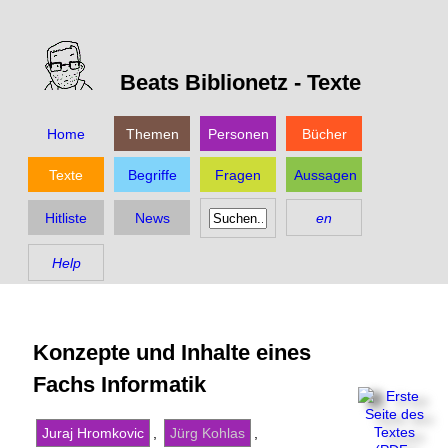
Beats Biblionetz -
Texte
Home
Themen
Personen
Bücher
Texte
Begriffe
Fragen
Aussagen
Hitliste
News
en
Help
Konzepte und Inhalte eines
Fachs Informatik
Juraj Hromkovic
,
Jürg Kohlas
,