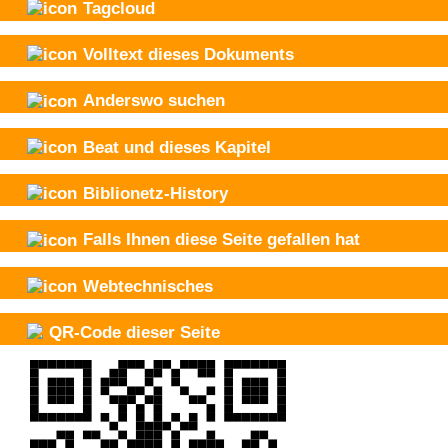
Tagcloud
Volltext dieses Dokuments
Anderswo suchen
Beat und
dieses Kapitel
Biblionetz-History
Falls Ihnen diese Seite gefallen hat
Webtechnisches
QR-Code dieser Seite