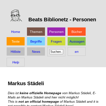
Beats Biblionetz -
Personen
Home
Themen
Personen
Bücher
Texte
Begriffe
Fragen
Aussagen
Hitliste
News
en
Help
Markus Städeli
Dies ist
keine offizielle Homepage
von Markus Städeli, E-
Mails an Markus Städeli sind hier nicht möglich!
This is
not an official homepage
of Markus Städeli and it is
not possible to contact Markus Städeli here!