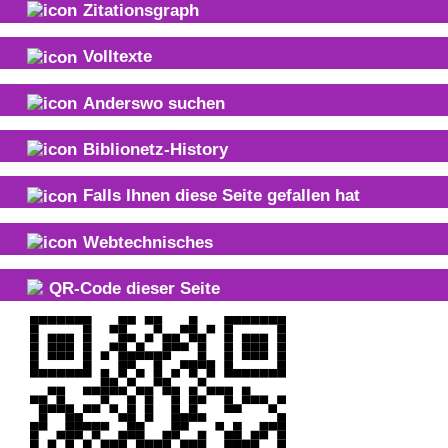
Zitationsgraph
Volltexte
Anderswo suchen
Biblionetz-History
Falls Ihnen diese Seite gefallen hat
Webtechnisches
QR-Code dieser Seite