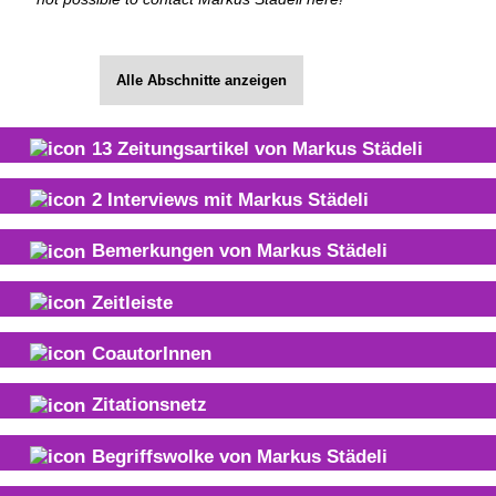
Alle Abschnitte anzeigen
13
Zeitungsartikel von
Markus Städeli
2
Interviews mit
Markus Städeli
Bemerkungen von
Markus Städeli
Zeitleiste
CoautorInnen
Zitationsnetz
Begriffswolke von
Markus Städeli