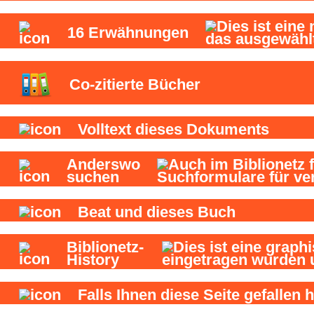
16
Erwähnungen
Co-zitierte Bücher
Volltext dieses Dokuments
Anderswo
suchen
Beat und
dieses Buch
Biblionetz-
History
Falls Ihnen diese Seite gefallen h