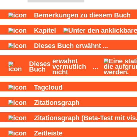
Bemerkungen zu diesem Buch
Kapitel
Dieses Buch
erwähnt
...
erwähnt
Dieses
vermutlich
...
Buch
nicht
Tagcloud
Zitationsgraph
Zitationsgraph
(Beta-Test mit vis.
Zeitleiste