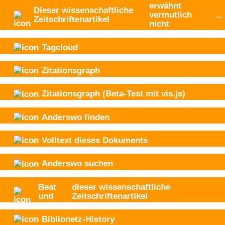
erwähnt
Dieser wissenschaftliche
vermutlich
...
Zeitschriftenartikel
nicht
Tagcloud
Zitationsgraph
Zitationsgraph
(Beta-Test mit vis.js)
Anderswo finden
Volltext dieses Dokuments
Anderswo suchen
Beat
dieser wissenschaftliche
und
Zeitschriftenartikel
Biblionetz-History