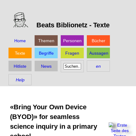
Beats Biblionetz -
Texte
Home
Themen
Personen
Bücher
Texte
Begriffe
Fragen
Aussagen
Hitliste
News
en
Help
«Bring Your Own Device
(BYOD)» for seamless
science inquiry in a primary