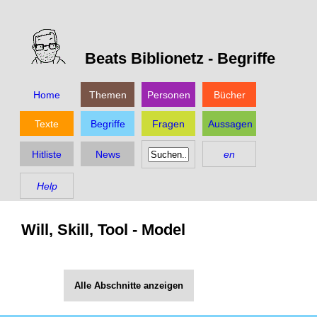
Beats Biblionetz -
Begriffe
Home
Themen
Personen
Bücher
Texte
Begriffe
Fragen
Aussagen
Hitliste
News
en
Help
Will, Skill, Tool - Model
Alle Abschnitte anzeigen